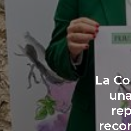
La Co
una
rep
recor