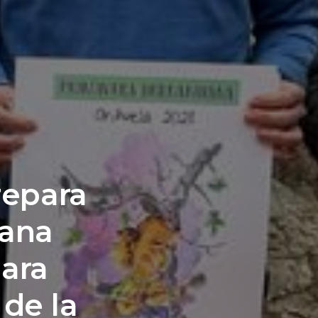
repara
iana
para
 de la