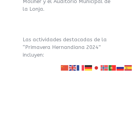
Moliner y el Auditorio Municipal de
la Lonja.
Las actividades destacadas de la
“Primavera Hernandiana 2024”
incluyen:
– Rutas hernandianas por los
lugares relacionados con el poeta
en la ciudad de Orihuela.
– Recitales de poesía y
presentaciones de libros en la Casa
Museo de Miguel Hernández.