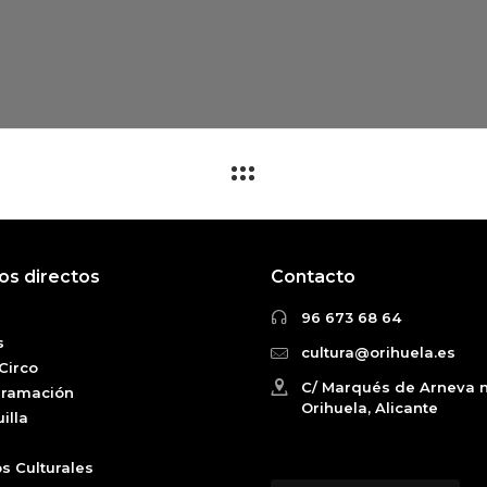
os directos
Contacto
96 673 68 64
s
cultura@orihuela.es
Circo
C/ Marqués de Arneva n
gramación
Orihuela, Alicante
illa
s Culturales