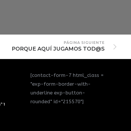
PÁGINA SIGUIENTE
PORQUE AQUÍ JUGAMOS TOD@S
[contact-form-7 html_class =
"exp-form-border-with-
underline exp-button-
rounded" id="215570"]
º 1