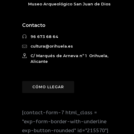
Museo Arqueológico San Juan de Dios
Contacto
96 673 68 64
cultura@orihuela.es
C/ Marqués de Arneva nº 1 Orihuela,
Alicante
CÓMO LLEGAR
[contact-form-7 html_class =
"exp-form-border-with-underline
exp-button-rounded" id="215570"]